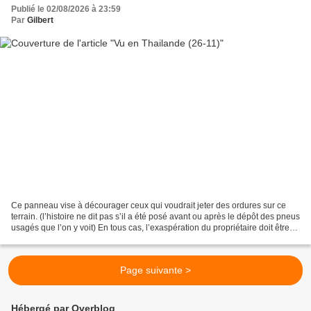
Publié le 02/08/2026 à 23:59
Par
Gilbert
Ce panneau vise à décourager ceux qui voudrait jeter des ordures sur ce
terrain. (l’histoire ne dit pas s’il a été posé avant ou après le dépôt des pneus
usagés que l’on y voit) En tous cas, l’exaspération du propriétaire doit être
très forte… Le ton...
Page suivante >
Hébergé par Overblog