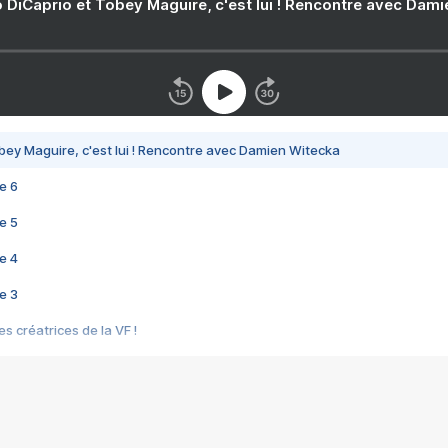
 DiCaprio et Tobey Maguire, c'est lui ! Rencontre avec Dam
bey Maguire, c'est lui ! Rencontre avec Damien Witecka
e 6
e 5
e 4
e 3
s créatrices de la VF !
e 2
e 1
e Mektoub My Love arrive enfin ! Rencontre avec Shaïn Boumedine et Sal