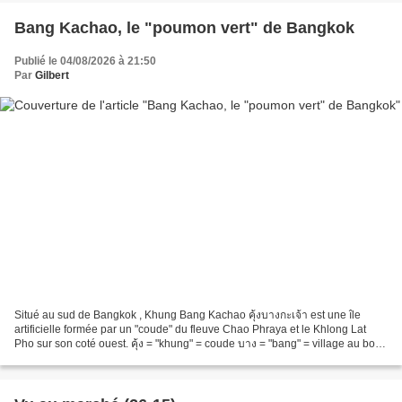
Bang Kachao, le "poumon vert" de Bangkok
Publié le 04/08/2026 à 21:50
Par
Gilbert
Situé au sud de Bangkok , Khung Bang Kachao คุ้งบางกะเจ้า est une île
artificielle formée par un "coude" du fleuve Chao Phraya et le Khlong Lat
Pho sur son coté ouest. คุ้ง = "khung" = coude บาง = "bang" = village au bord
de l'eau กะเจ้า = "kachao" =...