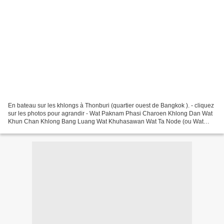
En bateau sur les khlongs à Thonburi (quartier ouest de Bangkok ). - cliquez
sur les photos pour agrandir - Wat Paknam Phasi Charoen Khlong Dan Wat
Khun Chan Khlong Bang Luang Wat Khuhasawan Wat Ta Node (ou Wat
Tanot ) Khlong Lat Mayom -------------------------------------------------------------------
-----------------------------------------------------...