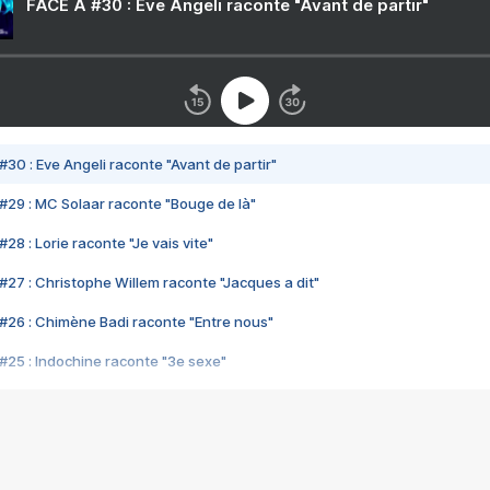
FACE A #30 : Eve Angeli raconte "Avant de partir"
#30 : Eve Angeli raconte "Avant de partir"
#29 : MC Solaar raconte "Bouge de là"
28 : Lorie raconte "Je vais vite"
#27 : Christophe Willem raconte "Jacques a dit"
#26 : Chimène Badi raconte "Entre nous"
#25 : Indochine raconte "3e sexe"
#24 : Zaho raconte "C'est chelou"
#23 : Patrick Bruel raconte "Au café des délices"
#22 : Kyo raconte "Le chemin"