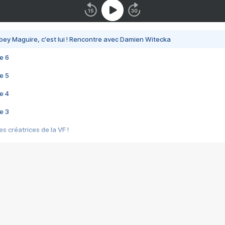
bey Maguire, c'est lui ! Rencontre avec Damien Witecka
e 6
e 5
e 4
e 3
s créatrices de la VF !
e 2
e 1
e Mektoub My Love arrive enfin ! Rencontre avec Shaïn Boumedine et Sal
i : après Toni en famille
elle réalise le bouleversant Dites lui que je l'aime