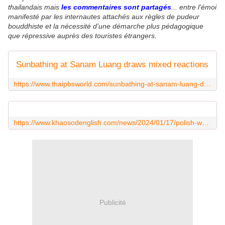
thailandais mais
les commentaires sont partagés
... entre l’émoi
manifesté par les internautes attachés aux règles de pudeur
bouddhiste et la nécessité d’une démarche plus pédagogique
que répressive auprès des touristes étrangers.
Sunbathing at Sanam Luang draws mixed reactions
https://www.thaipbsworld.com/sunbathing-at-sanam-luang-draws-mixed-reactions/
https://www.khaosodenglish.com/news/2024/01/17/polish-women-apologise-for-sunbathing-at-chiang-mai-temple/
Publicité