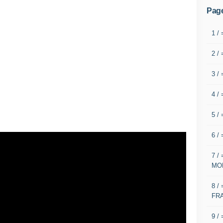
Pag
1 /
2 /
3 /
4 /
5 /
6 /
7 /
MO
8 /
FR
9 /