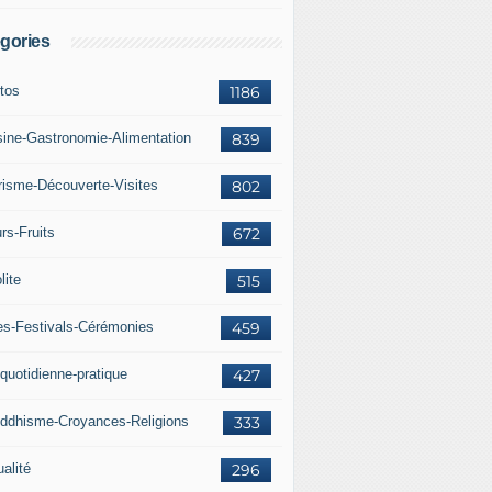
gories
tos
1186
sine-Gastronomie-Alimentation
839
risme-Découverte-Visites
802
rs-Fruits
672
lite
515
es-Festivals-Cérémonies
459
 quotidienne-pratique
427
ddhisme-Croyances-Religions
333
alité
296