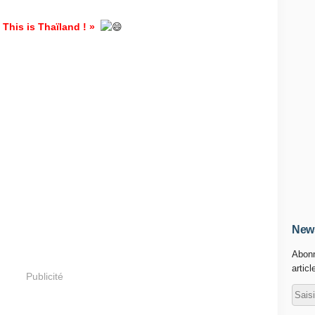
 This is Thaïland ! »
News
Abonn
articl
Publicité