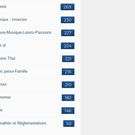
oire
269
maux - Insectes
230
ture-Musique-Loisirs-Passions
227
t of
224
lons Thaï
221
s perso-Famille
216
our
210
nomie
182
rt
146
malités et Règlementations
50