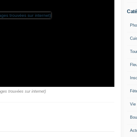
Caté
Pho
Cui
Tou
Fleu
Inso
Fèt
ges trouvées sur internet)
Vie
Bou
Actu