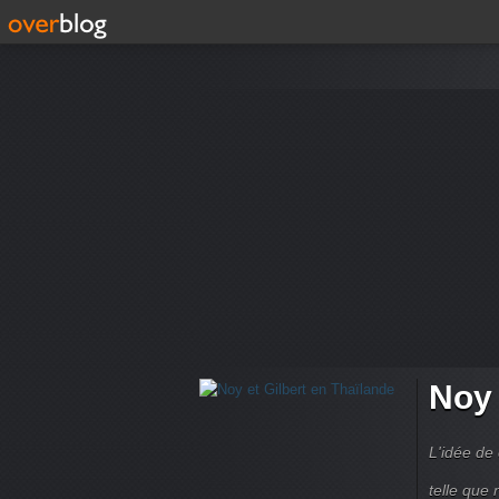
Noy 
L'idée de 
telle que