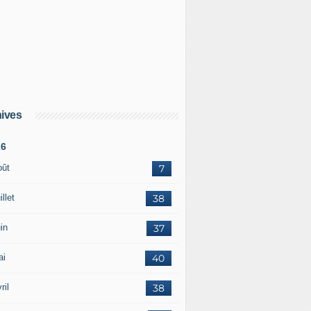
ives
26
oût
7
illet
38
in
37
ai
40
ril
38