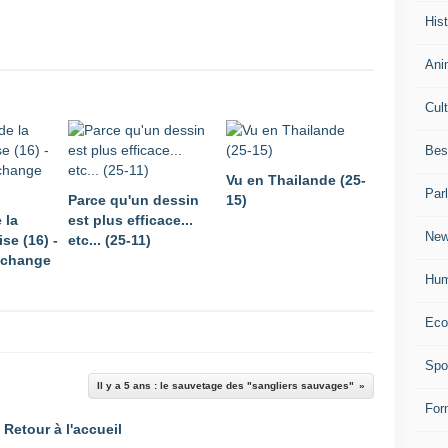
Hist
Ani
Cul
Bes
Vu en Thailande (25-
Par
Parce qu'un dessin
15)
 la
est plus efficace...
New
se (16) -
etc... (25-11)
a change
Hum
Eco
Spo
Il y a 5 ans : le sauvetage des "sangliers sauvages"
For
Retour à l'accueil