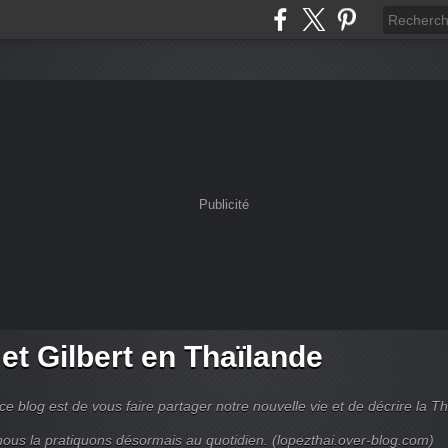
Publicité
et Gilbert en Thaïlande
ce blog est de vous faire partager notre nouvelle vie et de décrire la T
 nous la pratiquons désormais au quotidien. (lopezthai.over-blog.com)