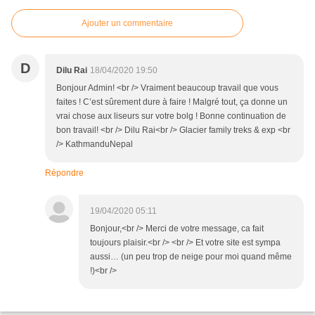
Ajouter un commentaire
D
Dilu Rai
18/04/2020 19:50
Bonjour Admin! <br /> Vraiment beaucoup travail que vous
faites ! C’est sûrement dure à faire ! Malgré tout, ça donne un
vrai chose aux liseurs sur votre bolg ! Bonne continuation de
bon travail! <br /> Dilu Rai<br /> Glacier family treks & exp <br
/> KathmanduNepal
Répondre
19/04/2020 05:11
Bonjour,<br /> Merci de votre message, ca fait
toujours plaisir.<br /> <br /> Et votre site est sympa
aussi… (un peu trop de neige pour moi quand même
!)<br />