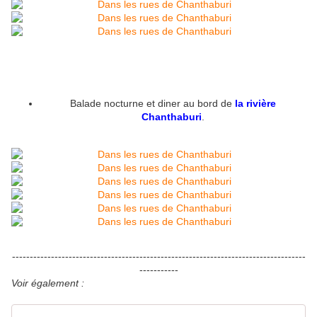
Balade nocturne et diner au bord de
la rivière
Chanthaburi
.
-----------------------------------------------------------------------------------
-----------
Voir également :